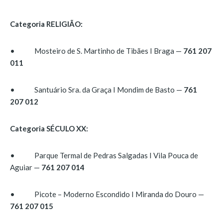
Categoria RELIGIÃO:
• Mosteiro de S. Martinho de Tibães I Braga —
761 207
011
• Santuário Sra. da Graça I Mondim de Basto —
761
207 012
Categoria SÉCULO XX:
• Parque Termal de Pedras Salgadas I Vila Pouca de
Aguiar —
761 207 014
• Picote – Moderno Escondido I Miranda do Douro —
761 207 015